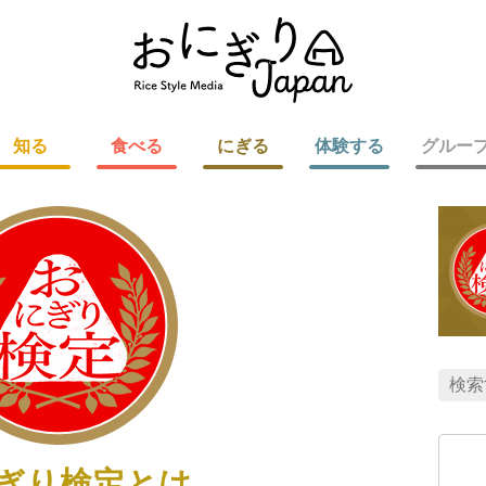
知る
食べる
にぎる
体験する
グルー
ぎり検定とは