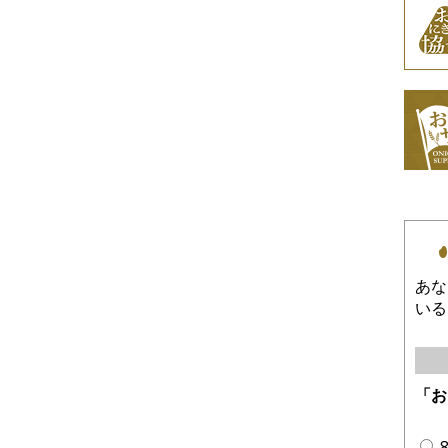
あな
いる
「お