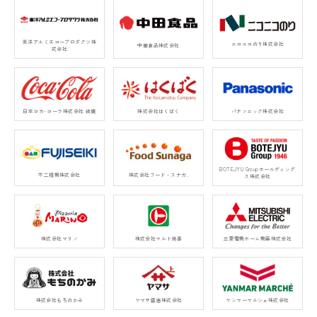
東洋アルミエコープロダクツ株
ニコニコのり株式会社
中田食品株式会社
式会社
日本コカ･コーラ株式会社 綾鷹
株式会社はくばく
パナソニック株式会社
BOTEJYU Groupホールディング
不二精機株式会社
株式会社フード・スナガ.
ス株式会社
株式会社マリノ
株式会社マルト商事
三菱電機ホーム機器株式会社
株式会社もちのかみ
ヤマサ醤油株式会社
ヤンマーマルシェ株式会社