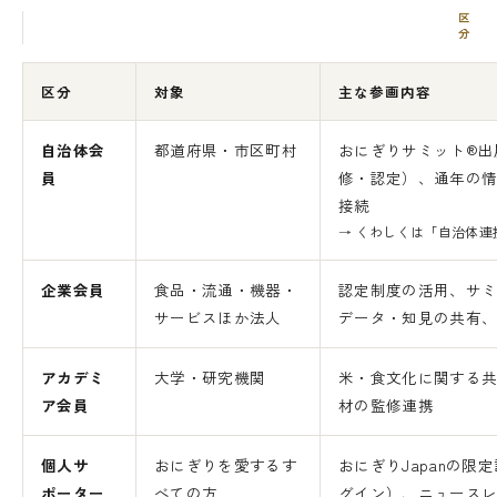
区分
区分
対象
主な参画内容
自治体会
都道府県・市区町村
おにぎりサミット®出
員
修・認定）、通年の
接続
→
くわしくは「自治体連
企業会員
食品・流通・機器・
認定制度の活用、サ
サービスほか法人
データ・知見の共有
アカデミ
大学・研究機関
米・食文化に関する
ア会員
材の監修連携
個人サ
おにぎりを愛するす
おにぎりJapanの
ポーター
べての方
グイン）、ニュース