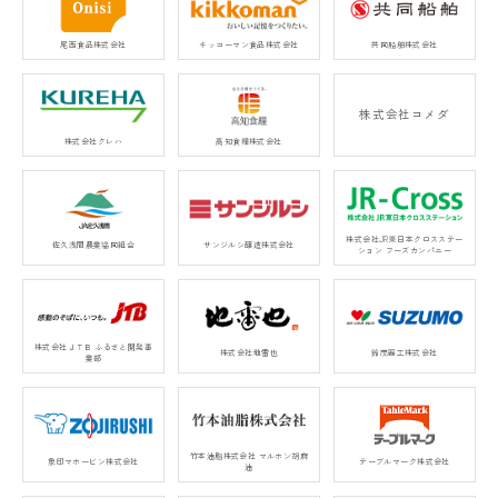
尾西食品株式会社
キッコーマン食品株式会社
共同船舶株式会社
株式会社コメダ
株式会社クレハ
高知食糧株式会社
株式会社JR東日本クロスステー
佐久浅間農業協同組合
サンジルシ醸造株式会社
ション フーズカンパニー
株式会社ＪＴＢ ふるさと開発事
株式会社地雷也
鈴茂器工株式会社
業部
竹本油脂株式会社 マルホン胡麻
象印マホービン株式会社
テーブルマーク株式会社
油