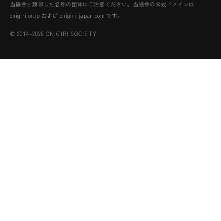
当協会と類似した名称の団体にご注意ください。当協会の公式ドメインは
onigiri.or.jp および onigiri-japan.com です。
© 2014–2026 ONIGIRI SOCIETY