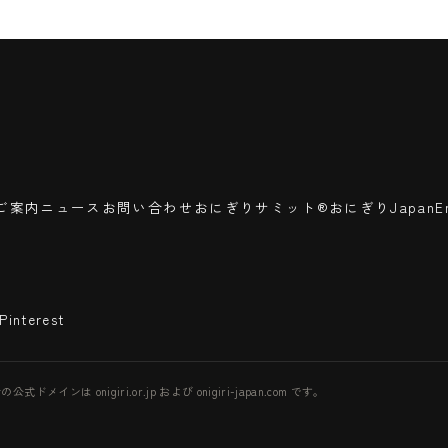
ご案内
ニュース
お問い合わせ
おにぎりサミット®
おにぎりJapan
E
Pinterest
 onigiri.or.jp および onigiri-japan.com です。