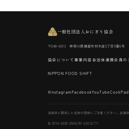
一般社団法人おにぎり協会
〒248-0013 神奈川県鎌倉市材木座5丁目9番6号
協会について
事業内容
自治体連携
会員の
NIPPON FOOD SHIFT
X
Instagram
Facebook
YouTube
CookPad
当協会と類似した名称の団体にご注意ください。当協会の公式ドメインは
© 2014–2026 ONIGIRI SOCIETY