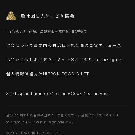
一般社団法人おにぎり協会
〒248-0013 神奈川県鎌倉市材木座5丁目9番6号
協会について
事業内容
自治体連携
会員のご案内
ニュース
お問い合わせ
おにぎりサミット®
おにぎりJapan
English
個人情報保護方針
NIPPON FOOD SHIFT
X
Instagram
Facebook
YouTube
CookPad
Pinterest
当協会と類似した名称の団体にご注意ください。当協会の公式ドメインは
onigiri.or.jp および onigiri-japan.com です。
© 2014–2026 ONIGIRI SOCIETY