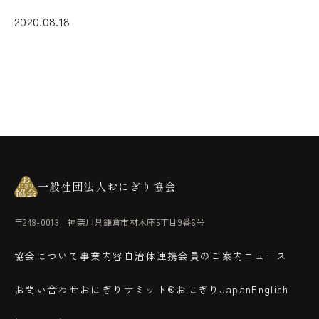
2020.08.18
一般社団法人おにぎり協会
〒248-0013 神奈川県鎌倉市材木座5丁目9番6号
協会について
事業内容
自治体連携
会員のご案内
ニュース
お問い合わせ
おにぎりサミット®
おにぎりJapan
English