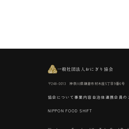
一般社団法人おにぎり協会
〒248-0013 神奈川県鎌倉市材木座5丁目9番6号
協会について
事業内容
自治体連携
会員の
NIPPON FOOD SHIFT