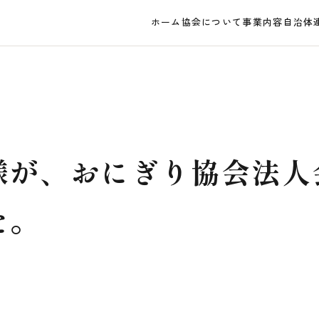
ホーム
協会について
事業内容
自治体
様が、おにぎり協会法人
た。