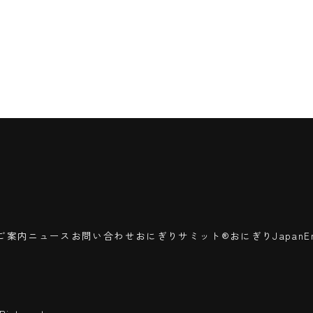
ご案内
ニュース
お問い合わせ
おにぎりサミット®
おにぎりJapan
E