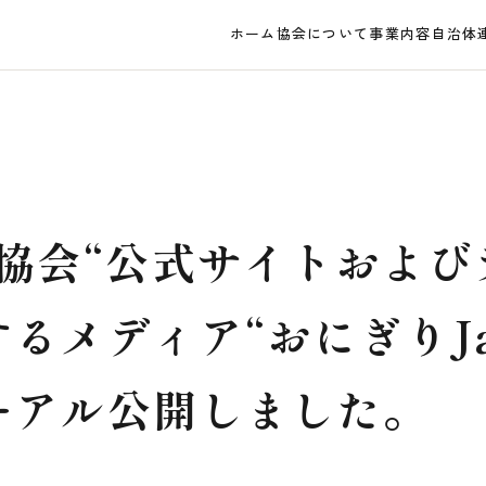
ホーム
協会について
事業内容
自治体
協会“公式サイト
および
るメディア“おにぎりJa
ーアル公開しました。