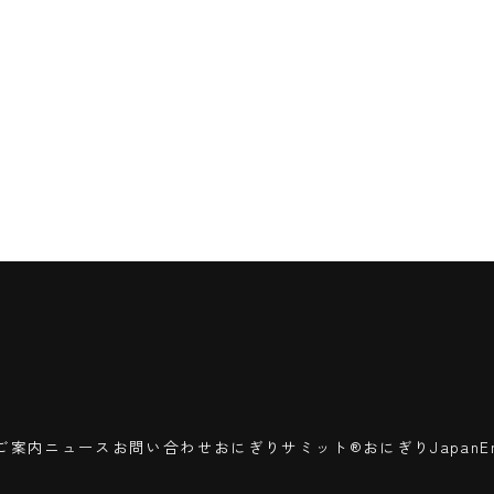
ご案内
ニュース
お問い合わせ
おにぎりサミット®
おにぎりJapan
E