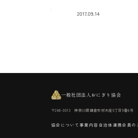
2017.09.14
一般社団法人おにぎり協会
〒248-0013 神奈川県鎌倉市材木座5丁目9番6号
協会について
事業内容
自治体連携
会員の