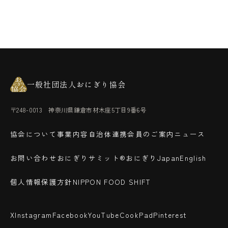
一般社団法人おにぎり協会
〒248-0013 神奈川県鎌倉市材木座5丁目9番6号
協会について
事業内容
自治体連携
会員のご案内
ニュース
お問い合わせ
おにぎりサミット®
おにぎりJapan
English
個人情報保護方針
NIPPON FOOD SHIFT
X
Instagram
Facebook
YouTube
CookPad
Pinterest