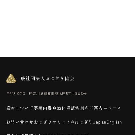
一般社団法人おにぎり協会
〒248-0013 神奈川県鎌倉市材木座5丁目9番6号
協会について
事業内容
自治体連携
会員のご案内
ニュース
お問い合わせ
おにぎりサミット®
おにぎりJapan
English