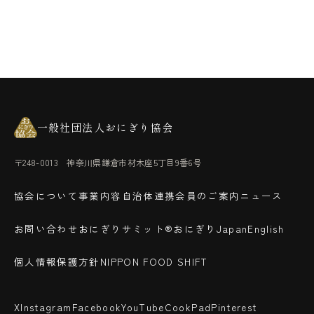
一般社団法人おにぎり協会
〒248-0013 神奈川県鎌倉市材木座5丁目9番6号
協会について
事業内容
自治体連携
会員のご案内
ニュース
お問い合わせ
おにぎりサミット®
おにぎりJapan
English
個人情報保護方針
NIPPON FOOD SHIFT
X
Instagram
Facebook
YouTube
CookPad
Pinterest