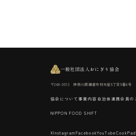
一般社団法人おにぎり協会
〒248-0013 神奈川県鎌倉市材木座5丁目9番6号
協会について
事業内容
自治体連携
会員の
NIPPON FOOD SHIFT
X
Instagram
Facebook
YouTube
CookPad