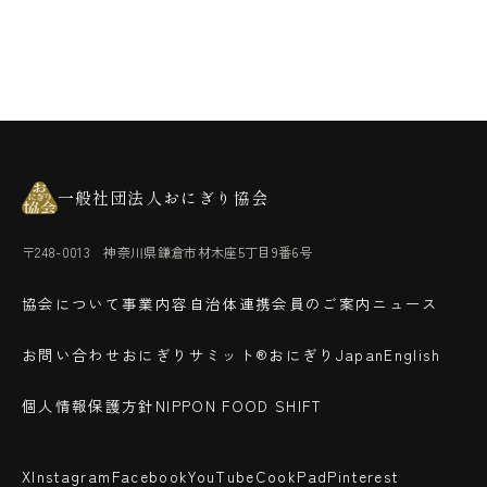
一般社団法人おにぎり協会
〒248-0013 神奈川県鎌倉市材木座5丁目9番6号
協会について
事業内容
自治体連携
会員のご案内
ニュース
お問い合わせ
おにぎりサミット®
おにぎりJapan
English
個人情報保護方針
NIPPON FOOD SHIFT
X
Instagram
Facebook
YouTube
CookPad
Pinterest