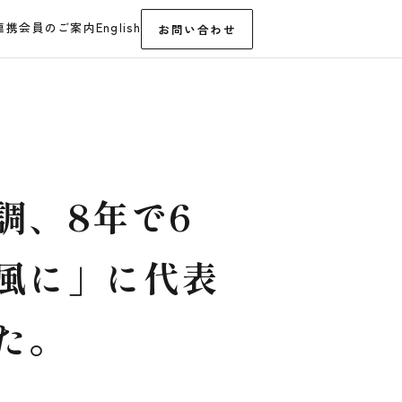
連携
会員のご案内
English
お問い合わせ
調、8年で6
風に」に代表
た。