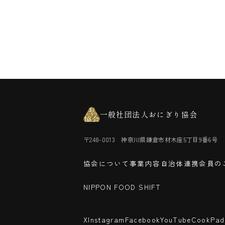
一般社団法人おにぎり協会
〒248-0013 神奈川県鎌倉市材木座5丁目9番6号
協会について
事業内容
自治体連携
会員の
NIPPON FOOD SHIFT
X
Instagram
Facebook
YouTube
CookPad