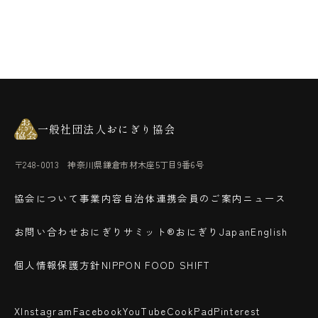
一般社団法人おにぎり協会
〒248-0013 神奈川県鎌倉市材木座5丁目9番6号
協会について
事業内容
自治体連携
会員のご案内
ニュース
お問い合わせ
おにぎりサミット®
おにぎりJapan
English
個人情報保護方針
NIPPON FOOD SHIFT
X
Instagram
Facebook
YouTube
CookPad
Pinterest