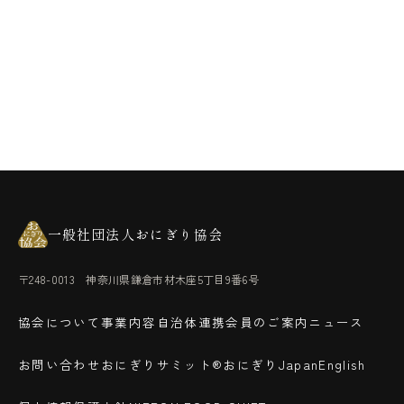
一般社団法人おにぎり協会
〒248-0013 神奈川県鎌倉市材木座5丁目9番6号
協会について
事業内容
自治体連携
会員のご案内
ニュース
お問い合わせ
おにぎりサミット®
おにぎりJapan
English