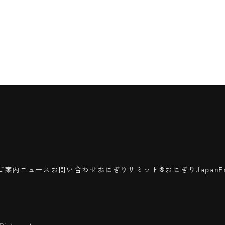
ご案内
ニュース
お問い合わせ
おにぎりサミット®
おにぎりJapan
E