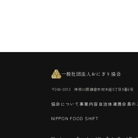
一般社団法人おにぎり協会
〒248-0013 神奈川県鎌倉市材木座5丁目9番6号
協会について
事業内容
自治体連携
会員の
NIPPON FOOD SHIFT