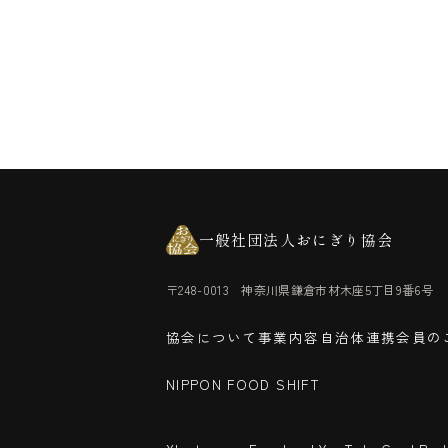
一般社団法人おにぎり協会
〒248-0013 神奈川県鎌倉市材木座5丁目9番6号
協会について
事業内容
自治体連携
会員の
NIPPON FOOD SHIFT