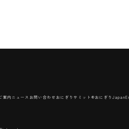
ご案内
ニュース
お問い合わせ
おにぎりサミット®
おにぎりJapan
E