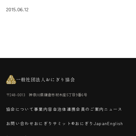
2015.06.12
一般社団法人おにぎり協会
〒248-0013 神奈川県鎌倉市材木座5丁目9番6号
協会について
事業内容
自治体連携
会員のご案内
ニュース
お問い合わせ
おにぎりサミット®
おにぎりJapan
English